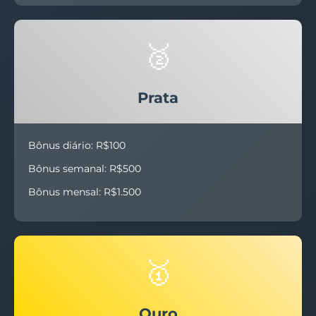
🥈
Prata
Bônus diário: R$100
Bônus semanal: R$500
Bônus mensal: R$1.500
🥇
Ouro