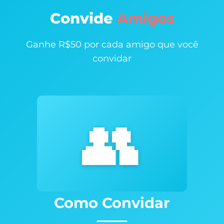
Convide
Amigos
Ganhe R$50 por cada amigo que você
convidar
👥
Como Convidar