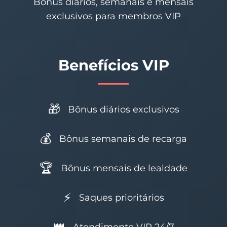
Bônus diários, semanais e mensais
exclusivos para membros VIP
Benefícios VIP
🎁
Bônus diários exclusivos
💰
Bônus semanais de recarga
🏆
Bônus mensais de lealdade
⚡
Saques prioritários
👑
Atendimento VIP 24/7