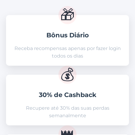
🎁
Bônus Diário
Receba recompensas apenas por fazer login
todos os dias
💰
30% de Cashback
Recupere até 30% das suas perdas
semanalmente
👑