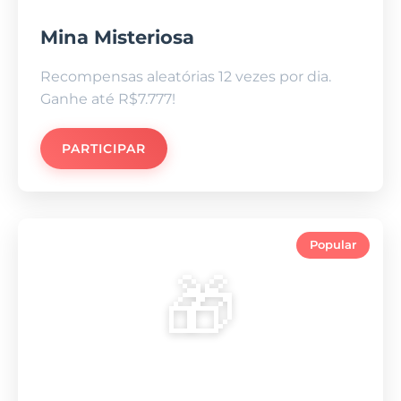
Mina Misteriosa
Recompensas aleatórias 12 vezes por dia.
Ganhe até R$7.777!
PARTICIPAR
Popular
🎁