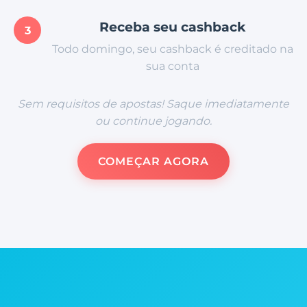
Receba seu cashback
3
Todo domingo, seu cashback é creditado na
sua conta
Sem requisitos de apostas! Saque imediatamente
ou continue jogando.
COMEÇAR AGORA