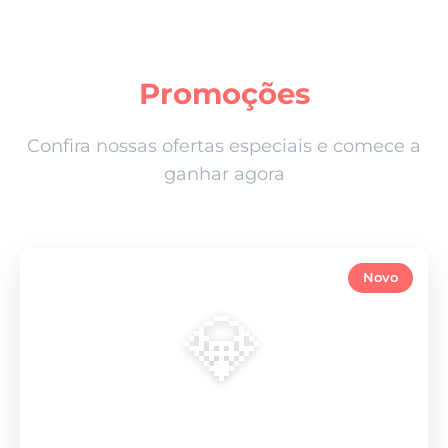
Promoções
Confira nossas ofertas especiais e comece a
ganhar agora
Novo
💎