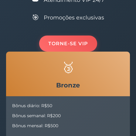
🎯
Promoções exclusivas
TORNE-SE VIP
🥉
Bronze
Bônus diário: R$50
Bônus semanal: R$200
Bônus mensal: R$500