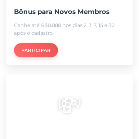
Bônus para Novos Membros
Ganhe até R$8.888 nos dias 2, 3, 7, 15 e 30
após o cadastro.
PARTICIPAR
💸